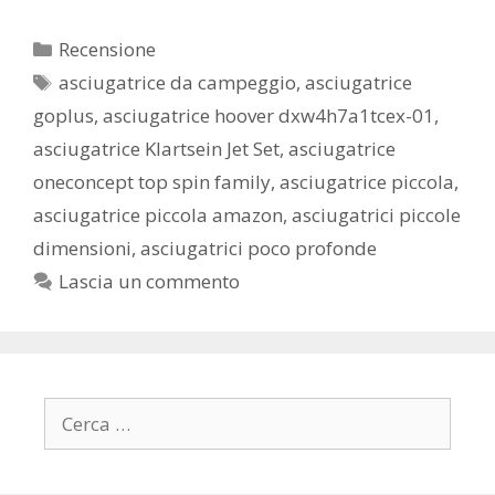
Categorie
Recensione
Tag
asciugatrice da campeggio
,
asciugatrice
goplus
,
asciugatrice hoover dxw4h7a1tcex-01
,
asciugatrice Klartsein Jet Set
,
asciugatrice
oneconcept top spin family
,
asciugatrice piccola
,
asciugatrice piccola amazon
,
asciugatrici piccole
dimensioni
,
asciugatrici poco profonde
Lascia un commento
Ricerca
per: