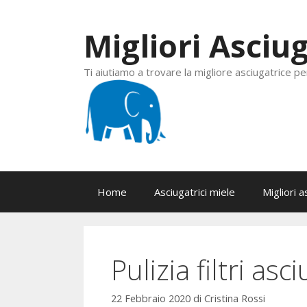
Vai
al
Migliori Asciug
contenuto
Ti aiutiamo a trovare la migliore asciugatrice pe
Home
Asciugatrici miele
Migliori a
Pulizia filtri asc
22 Febbraio 2020
di
Cristina Rossi