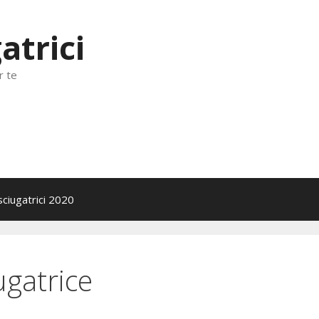
atrici
r te
sciugatrici 2020
iugatrice