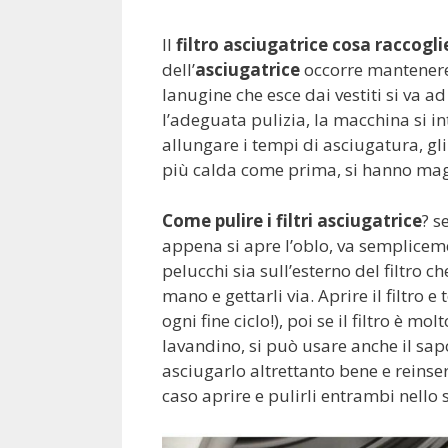
Il
filtro asciugatrice cosa raccogli
dell’
asciugatrice
occorre mantenere 
lanugine che esce dai vestiti si va a
l’adeguata pulizia, la macchina si 
allungare i tempi di asciugatura, gl
più calda come prima, si hanno mag
Come pulire i filtri asciugatrice
? s
appena si apre l’oblo, va semplicemen
pelucchi sia sull’esterno del filtro c
mano e gettarli via. Aprire il filtro
ogni fine ciclo!), poi se il filtro è m
lavandino, si può usare anche il sap
asciugarlo altrettanto bene e reinser
caso aprire e pulirli entrambi nello