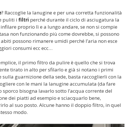
e
? Raccoglie la lanugine e per una corretta funzionalità
puliti i
filtri
perché durante il ciclo di asciugatura la
d infilare proprio lì e a lungo andare, se non si compie
intasa non funzionando più come dovrebbe, si possono
i abiti possono rimanere umidi perché l’aria non esce
giori consumi ecc ecc…
emplice, il primo filtro da pulire è quello che si trova
te tirato in alto per sfilarlo e già si notano i primi
he sulla guarnizione della sede, basta raccoglierli con la
 e togliere con le mani la lanugine accumulata (da fare
olto sporco bisogna lavarlo sotto l’acqua corrente del
one dei piatti ad esempio e sciacquarlo bene,
irlo al suo posto. Alcune hanno il doppio filtro, in quel
 stesso modo.