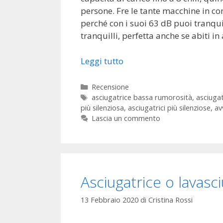
persone. Fre le tante macchine in c
perché con i suoi 63 dB puoi tranqu
tranquilli, perfetta anche se abiti 
Leggi tutto
Categorie
Recensione
Tag
asciugatrice bassa rumorosità
,
asciugat
più silenziosa
,
asciugatrici più silenziose
,
av
Lascia un commento
Asciugatrice o lavasc
13 Febbraio 2020
di
Cristina Rossi