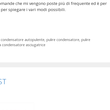
omande che mi vengono poste più di frequente ed è per
per spiegare i vari modi possibili.
,
condensatore autopulente
,
pulire condensatore
,
pulire
ia condensatore asciugatrice
ST