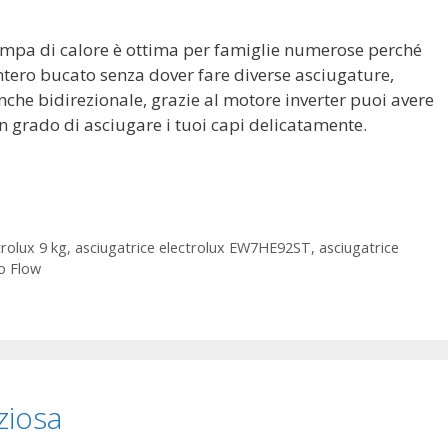
mpa di calore è ottima per famiglie numerose perché
intero bucato senza dover fare diverse asciugature,
anche bidirezionale, grazie al motore inverter puoi avere
n grado di asciugare i tuoi capi delicatamente.
trolux 9 kg
,
asciugatrice electrolux EW7HE92ST
,
asciugatrice
co Flow
ziosa