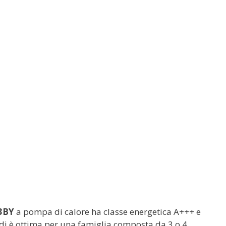
83BY
a pompa di calore ha classe energetica A+++ e
indi è ottima per una famiglia composta da 3 o 4