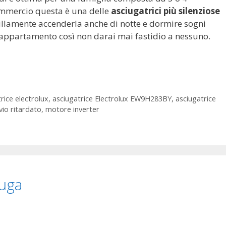
ommercio questa è una delle
asciugatrici più silenziose
illamente accenderla anche di notte e dormire sogni
in appartamento così non darai mai fastidio a nessuno.
rice electrolux
,
asciugatrice Electrolux EW9H283BY
,
asciugatrice
vio ritardato
,
motore inverter
iuga