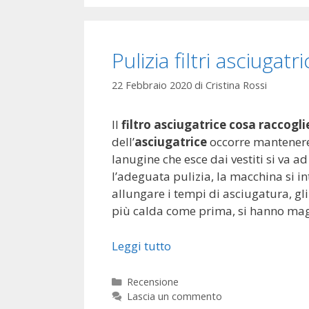
Pulizia filtri asciugatr
22 Febbraio 2020
di
Cristina Rossi
Il
filtro asciugatrice cosa raccogli
dell’
asciugatrice
occorre mantenere 
lanugine che esce dai vestiti si va a
l’adeguata pulizia, la macchina si 
allungare i tempi di asciugatura, gl
più calda come prima, si hanno mag
Leggi tutto
Categorie
Recensione
Lascia un commento