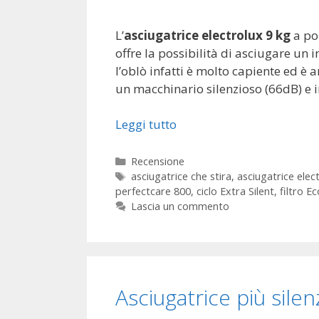
L’
asciugatrice electrolux 9 kg
a po
offre la possibilità di asciugare un 
l’oblò infatti è molto capiente ed è 
un macchinario silenzioso (66dB) e i
Leggi tutto
Categorie
Recensione
Tag
asciugatrice che stira
,
asciugatrice elec
perfectcare 800
,
ciclo Extra Silent
,
filtro E
Lascia un commento
Asciugatrice più silen