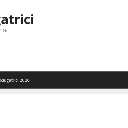
atrici
r te
sciugatrici 2020