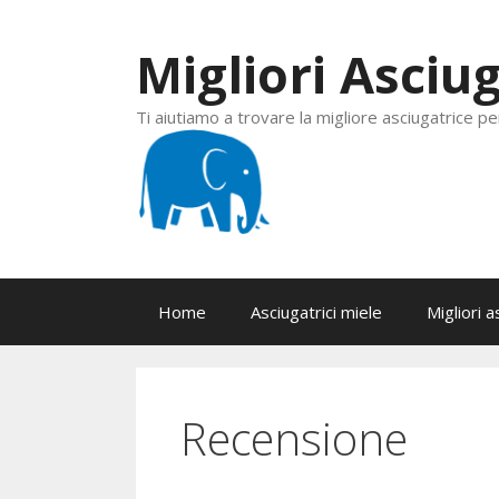
Vai
al
Migliori Asciug
contenuto
Ti aiutiamo a trovare la migliore asciugatrice pe
Home
Asciugatrici miele
Migliori a
Recensione