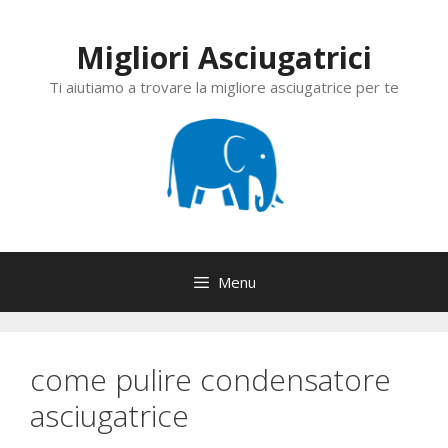
Vai
al
Migliori Asciugatrici
contenuto
Ti aiutiamo a trovare la migliore asciugatrice per te
Menu
come pulire condensatore
asciugatrice