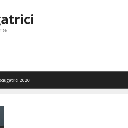
atrici
r te
sciugatrici 2020