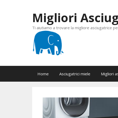
Vai
al
Migliori Asciug
contenuto
Ti aiutiamo a trovare la migliore asciugatrice pe
Home
Asciugatrici miele
Migliori a