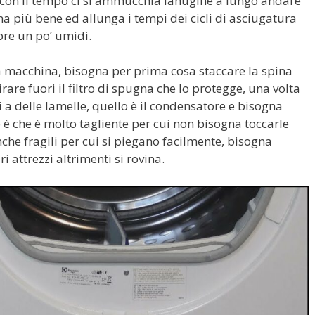
 con il tempo ci si ammucchia lanugine a lungo andare
na più bene ed allunga i tempi dei cicli di asciugatura
mpre un po’ umidi.
la macchina, bisogna per prima cosa staccare la spina
tirare fuori il filtro di spugna che lo protegge, una volta
nti a delle lamelle, quello è il condensatore e bisogna
o è che è molto tagliente per cui non bisogna toccarle
nche fragili per cui si piegano facilmente, bisogna
i attrezzi altrimenti si rovina.