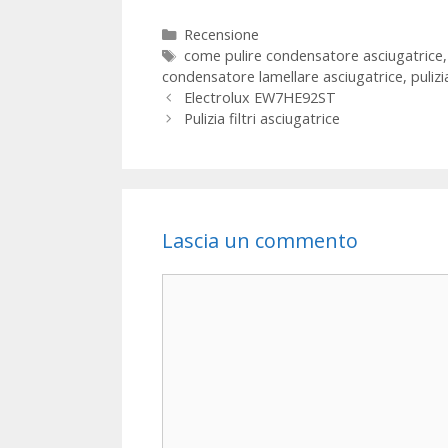
Categorie
Recensione
Tag
come pulire condensatore asciugatrice
condensatore lamellare asciugatrice
,
puliz
Electrolux EW7HE92ST
Pulizia filtri asciugatrice
Lascia un commento
Commento