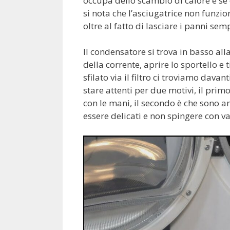
occupa dello scambio di calore e se
si nota che l’asciugatrice non funzio
oltre al fatto di lasciare i panni se
Il condensatore si trova in basso al
della corrente, aprire lo sportello e 
sfilato via il filtro ci troviamo dava
stare attenti per due motivi, il prim
con le mani, il secondo è che sono a
essere delicati e non spingere con var