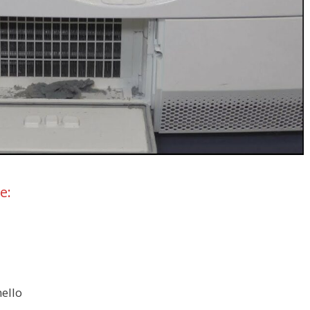
e:
nello