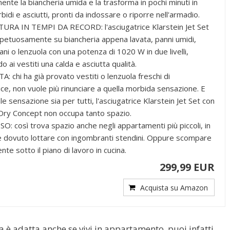
nte la biancheria umida e la trasforma in pochi minuti in
bidi e asciutti, pronti da indossare o riporre nell'armadio.
URA IN TEMPI DA RECORD: l'asciugatrice Klarstein Jet Set
petuosamente su biancheria appena lavata, panni umidi,
ni o lenzuola con una potenza di 1020 W in due livelli,
 ai vestiti una calda e asciutta qualità.
 chi ha già provato vestiti o lenzuola freschi di
ice, non vuole più rinunciare a quella morbida sensazione. E
le sensazione sia per tutti, l'asciugatrice Klarstein Jet Set con
ry Concept non occupa tanto spazio.
O: così trova spazio anche negli appartamenti più piccoli, in
 è dovuto lottare con ingombranti stendini. Oppure scompare
te sotto il piano di lavoro in cucina.
299,99 EUR
Acquista su Amazon
a è adatta anche se vivi in appartamento, puoi infatti