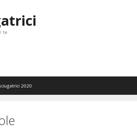
atrici
r te
sciugatrici 2020
ole