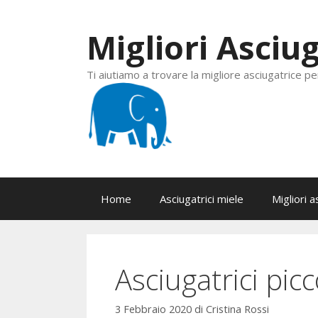
Vai
al
Migliori Asciug
contenuto
Ti aiutiamo a trovare la migliore asciugatrice pe
Home
Asciugatrici miele
Migliori a
Asciugatrici picc
3 Febbraio 2020
di
Cristina Rossi