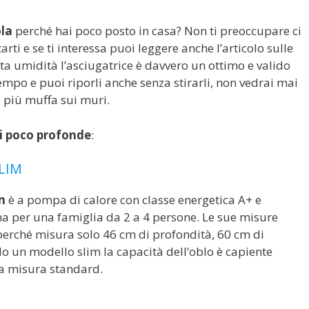
ola
perché hai poco posto in casa? Non ti preoccupare ci
rti e se ti interessa puoi leggere anche l’articolo sulle
a umidità l’asciugatrice è davvero un ottimo e valido
empo e puoi riporli anche senza stirarli, non vedrai mai
e più muffa sui muri.
ci poco profonde
:
LIM
m
è a pompa di calore con classe energetica A+ e
uona per una famiglia da 2 a 4 persone. Le sue misure
perché misura solo 46 cm di profondità, 60 cm di
do un modello slim la capacità dell’oblo è capiente
a misura standard.