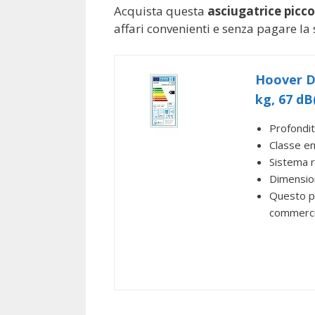
Acquista questa
asciugatrice picc
affari convenienti e senza pagare la
Hoover D
kg, 67 dB
Profondit
Classe e
Sistema 
Dimension
Questo pr
commercia