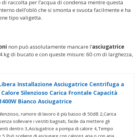
o di raccolta per l’acqua di condensa mentre questa
nterno dell’oblò che si smonta e svuota facilmente e ha
ne tipo valigetta.
ioni
non può assolutamente mancare l’
asciugatrice
 4 kg di bucato e con queste misure: 60 cm di larghezza,
bera Installazione Asciugatrice Centrifuga a
Calore Silenzioso Carica Frontale Capacità
1400W Bianco Asciugatrice
ilenzioso, rumore di lavoro è più basso di 50dB 2,Carica
senza sollevare i vestiti bagnati, facile da mettere gli
enti dentro 3,Asciugatrice a pompa di calore 4,Tempo
e 5,Può sceliere di asciugare con calore+ aria o con aria