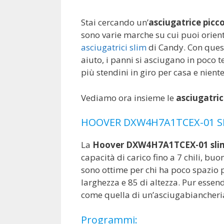
Stai cercando un’
asciugatrice picc
sono varie marche su cui puoi orienta
asciugatrici slim
di Candy. Con quest
aiuto, i panni si asciugano in poco t
più stendini in giro per casa e nient
Vediamo ora insieme le
asciugatri
HOOVER DXW4H7A1TCEX-01 S
La
Hoover DXW4H7A1TCEX-01 sli
capacità di carico fino a 7 chili, b
sono ottime per chi ha poco spazio 
larghezza e 85 di altezza. Pur essen
come quella di un’asciugabiancheri
Programmi: