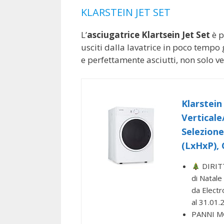
KLARSTEIN JET SET
L’
asciugatrice Klartsein Jet Set
è p
usciti dalla lavatrice in poco tempo
e perfettamente asciutti, non solo v
Klarstein
Verticale
Selezione
(LxHxP), 
DIRITT
di Natale 
da Electro
al 31.01.
PANNI MOR