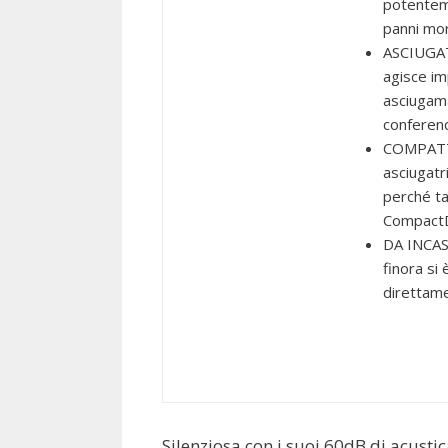
potenteme
panni mor
ASCIUGAT
agisce im
asciugama
conferendo
COMPATTA:
asciugatr
perché ta
CompactD
DA INCASS
finora si
direttamen
Silenziosa con i suoi 60dB di acustic