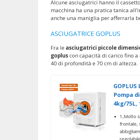
Alcune asciugatrici hanno il cassett
macchina ha una pratica tanica all’i
anche una maniglia per afferrarla be
ASCIUGATRICE GOPLUS
Fra le
asciugatrici piccole dimens
goplus
con capacità di carico fino a
40 di profondità e 70 cm di altezza.
GOPLUS Li
Pompa di 
4kg/75L, 
1,Molto s
frontale, 
abbigliam
regolabil