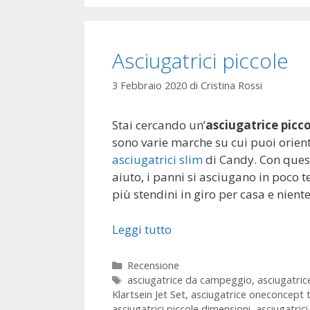
Asciugatrici piccole
3 Febbraio 2020
di
Cristina Rossi
Stai cercando un’
asciugatrice picc
sono varie marche su cui puoi orienta
asciugatrici slim
di Candy. Con quest
aiuto, i panni si asciugano in poco t
più stendini in giro per casa e nient
Leggi tutto
Categorie
Recensione
Tag
asciugatrice da campeggio
,
asciugatric
Klartsein Jet Set
,
asciugatrice oneconcept t
asciugatrici piccole dimensioni
,
asciugatric