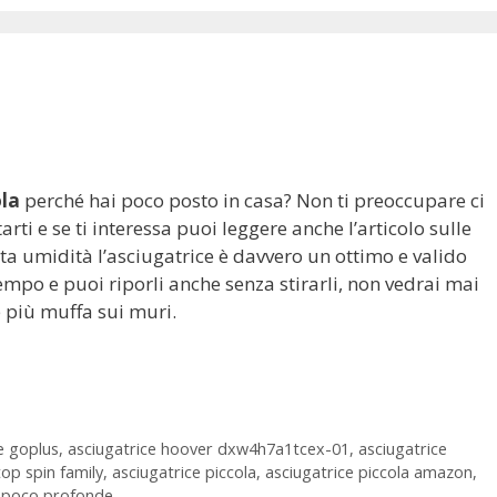
ola
perché hai poco posto in casa? Non ti preoccupare ci
rti e se ti interessa puoi leggere anche l’articolo sulle
a umidità l’asciugatrice è davvero un ottimo e valido
empo e puoi riporli anche senza stirarli, non vedrai mai
e più muffa sui muri.
e goplus
,
asciugatrice hoover dxw4h7a1tcex-01
,
asciugatrice
op spin family
,
asciugatrice piccola
,
asciugatrice piccola amazon
,
i poco profonde