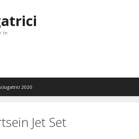
atrici
r te
sciugatrici 2020
tsein Jet Set