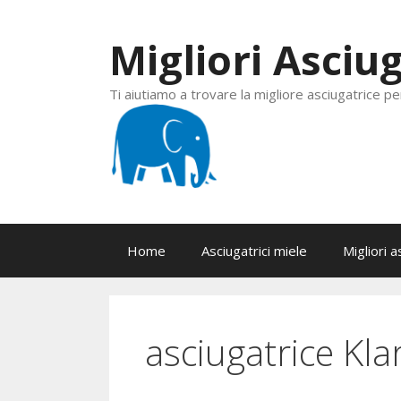
Vai
al
Migliori Asciug
contenuto
Ti aiutiamo a trovare la migliore asciugatrice pe
Home
Asciugatrici miele
Migliori a
asciugatrice Klar