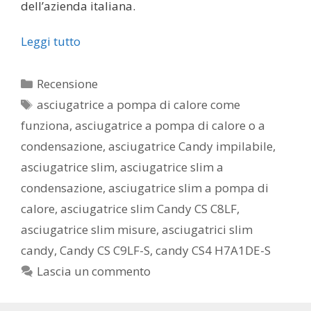
dell’azienda italiana.
Leggi tutto
Categorie
Recensione
Tag
asciugatrice a pompa di calore come
funziona
,
asciugatrice a pompa di calore o a
condensazione
,
asciugatrice Candy impilabile
,
asciugatrice slim
,
asciugatrice slim a
condensazione
,
asciugatrice slim a pompa di
calore
,
asciugatrice slim Candy CS C8LF
,
asciugatrice slim misure
,
asciugatrici slim
candy
,
Candy CS C9LF-S
,
candy CS4 H7A1DE-S
Lascia un commento